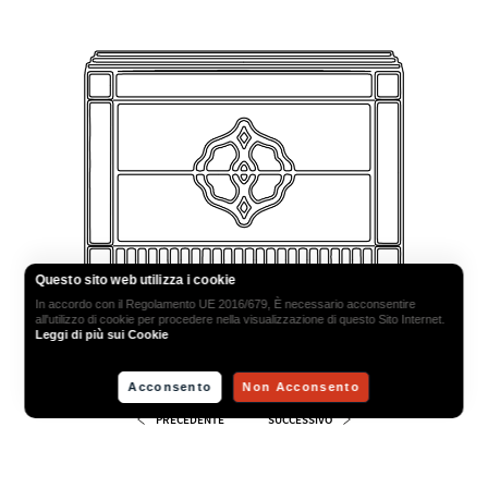
Questo sito web utilizza i cookie
In accordo con il Regolamento UE 2016/679, È necessario acconsentire
all'utilizzo di cookie per procedere nella visualizzazione di questo Sito Internet.
Leggi di più sui Cookie
VISTA FRONTALE
Acconsento
Non Acconsento
PRECEDENTE
SUCCESSIVO