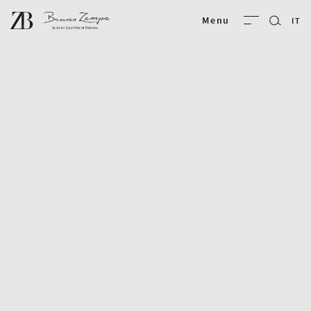
Bruno Zampa
Menu
IT