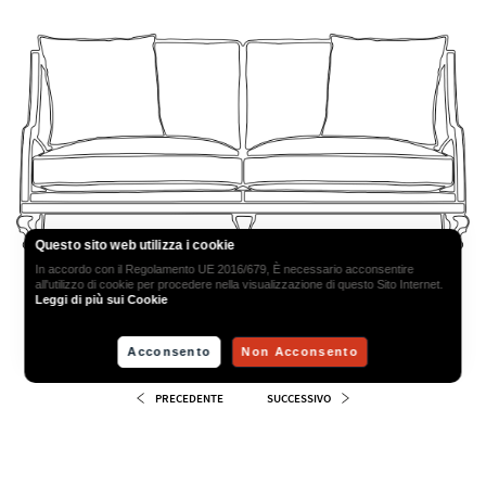
Questo sito web utilizza i cookie
In accordo con il Regolamento UE 2016/679, È necessario acconsentire
all'utilizzo di cookie per procedere nella visualizzazione di questo Sito Internet.
Leggi di più sui Cookie
CLUB 2 POSTI
VISTA FRONTALE
W180 D100 H85 SH46 cm
Acconsento
Non Acconsento
PRECEDENTE
SUCCESSIVO