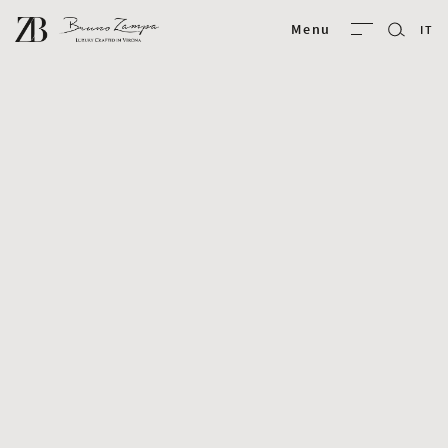
Bruno Zampa
Menu
IT