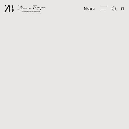
Bruno Zampa
Menu
IT