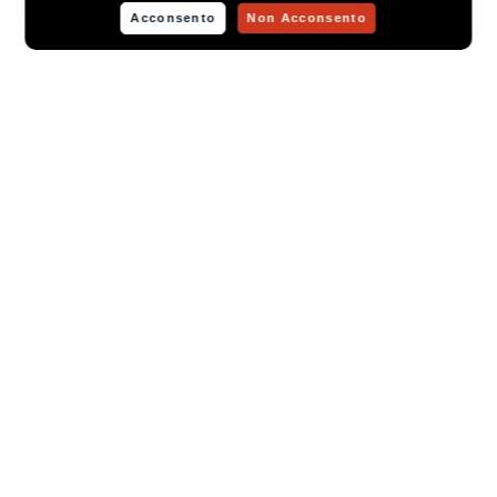
Acconsento
Non Acconsento
VISTA FRONTALE
PRECEDENTE
SUCCESSIVO
Materiali
Opzione 1
Lucidatura
BRILLIANT
57. CHOCOLATE
64. CANALETTO WALNUT
PRECEDENTE
SUCCESSIVO