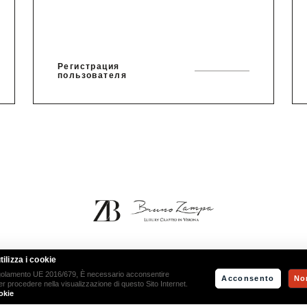
Регистрация
пользователя
Bruno Zampa
ilizza i cookie
ON, 23 – 37053 CEREA – VERONA | TEL
+39 0442 80594
|
INFO@BRUNOZAMPA.IT
| VAT:
egolamento UE 2016/679, È necessario acconsentire
Acconsento
No
 per procedere nella visualizzazione di questo Sito Internet.
okie