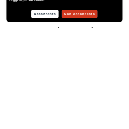
Acconsento
Non Acconsento
ВИД СПЕРЕДИ
ПРЕДЫДУЩИЙ
СЛЕДУЮЩИЙ
Материал
Вариант
Отделка
BRILLIANT
53. DOVE GREY
74. ERABLE GREY
ПРЕДЫДУЩИЙ
СЛЕДУЮЩИЙ