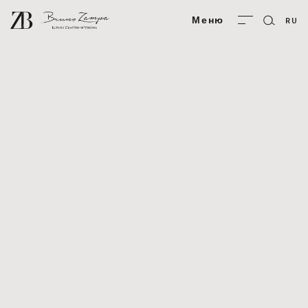
Bruno Zampa
Меню
RU